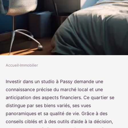
Accueil
›
Immobilier
IMMOBILIER
Achat de studio à passy :
Investir dans un studio à Passy demande une
connaissance précise du marché local et une
conseils pour réussir votre
anticipation des aspects financiers. Ce quartier se
investissement
distingue par ses biens variés, ses vues
panoramiques et sa qualité de vie. Grâce à des
Sarah
•
24 juin 2025
•
5 min de lecture
conseils ciblés et à des outils d’aide à la décision,