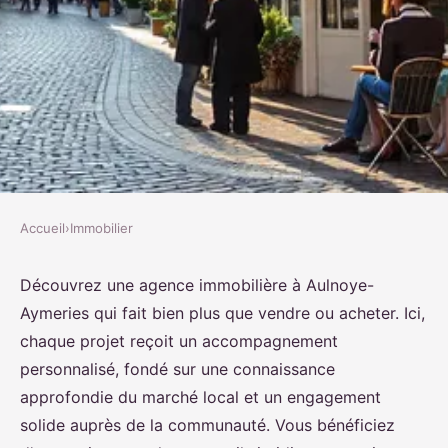
Accueil
›
Immobilier
IMMOBILIER
Découvrez votre partenaire
Découvrez une agence immobilière à Aulnoye-
Aymeries qui fait bien plus que vendre ou acheter. Ici,
immobilier à aulnoye-aymeries :
chaque projet reçoit un accompagnement
au-delà des transactions
personnalisé, fondé sur une connaissance
approfondie du marché local et un engagement
Sarah
•
6 octobre 2025
•
8 min de lecture
solide auprès de la communauté. Vous bénéficiez