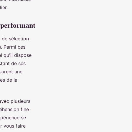
ier.
r performant
 de sélection
. Parmi ces
el qu'il dispose
stant de ses
surent une
es de la
avec plusieurs
éhension fine
xpérience se
r vous faire