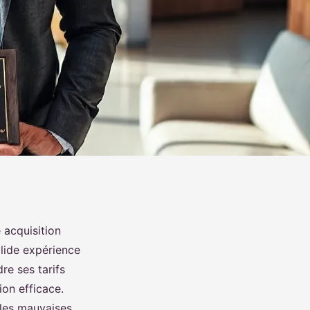
 acquisition
olide expérience
re ses tarifs
ion efficace.
 les mauvaises