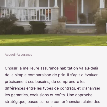
Accueil
›
Assurance
ASSURANCE
Top conseils pour choisir la
Choisir la meilleure assurance habitation va au-delà
de la simple comparaison de prix. Il s'agit d'évaluer
meilleure assurance habitation
précisément ses besoins, de comprendre les
différences entre les types de contrats, et d'analyser
Sarah
•
10 juillet 2025
•
9 min de lecture
les garanties, exclusions et coûts. Une approche
stratégique, basée sur une compréhension claire des