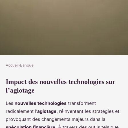
Accueil
›
Banque
BANQUE
Impact des nouvelles technologies sur
Nouvelles technologies et
l’agiotage
agiotage : une nouvelle ère ?
Les
nouvelles technologies
transforment
Sarah
•
4 décembre 2024
•
4 min de lecture
radicalement l’
agiotage
, réinventant les stratégies et
provoquant des changements majeurs dans la
spéculation financière
. À travers des outils tels que