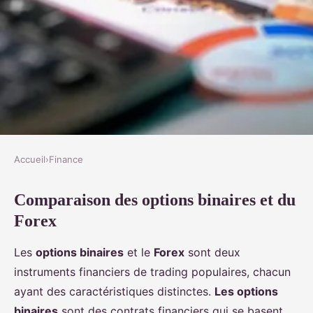
Accueil
›
Finance
FINANCE
Comparaison des options binaires et du
Qu'est-ce qui différencie les
Forex
options binaires du Forex ?
Les
options binaires
et le
Forex
sont deux
Sarah
•
4 décembre 2024
•
6 min de lecture
instruments financiers de trading populaires, chacun
ayant des caractéristiques distinctes.
Les options
binaires
sont des contrats financiers qui se basent