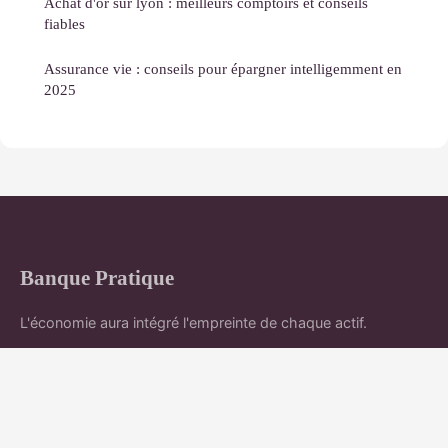
Achat d'or sur lyon : meilleurs comptoirs et conseils
fiables
Assurance vie : conseils pour épargner intelligemment en
2025
Banque Pratique
L'économie aura intégré l'empreinte de chaque actif.
Accueil
Mentions légales
Contact