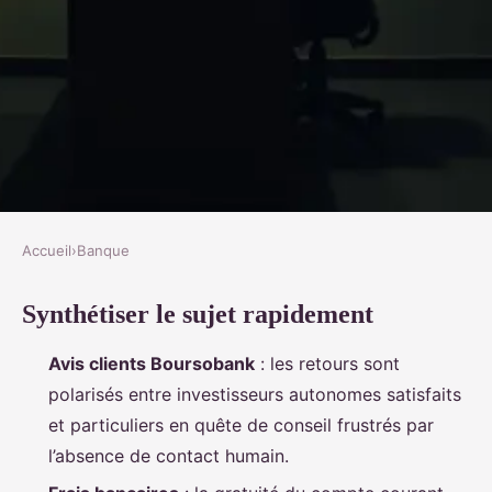
Accueil
›
Banque
BANQUE
Synthétiser le sujet rapidement
BoursoBank : ce que les avis en
ligne ne disent pas toujours
Avis clients Boursobank
: les retours sont
polarisés entre investisseurs autonomes satisfaits
Corneille
•
17/05/2026 12:42
•
9 min de lecture
et particuliers en quête de conseil frustrés par
l’absence de contact humain.