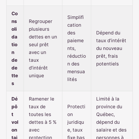
Co
Simplifi
ns
Regrouper
cation
oli
plusieurs
des
Dépend du
da
dettes en un
paieme
taux d’intérêt
tio
seul prêt
nts,
du nouveau
n
avec un
réductio
prêt, frais
de
taux
n des
potentiels
de
d’intérêt
mensua
tte
unique
lités
s
Dé
Ramener le
Limité à la
pô
taux de
Protecti
province du
t
toutes les
on
Québec,
vol
dettes à 5 %
juridiqu
dépend du
on
avec
e, taux
salaire et des
tai
protection
fixe bas
personnes à