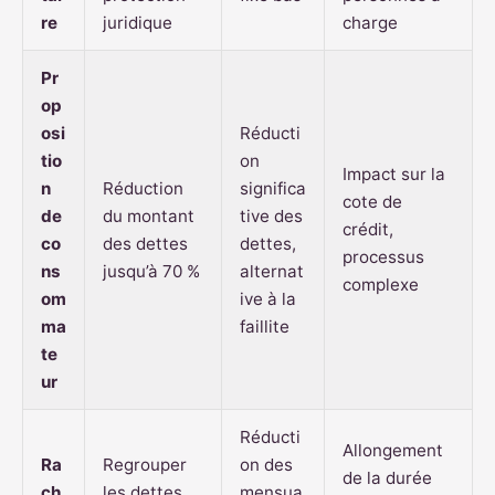
re
juridique
charge
Pr
op
osi
Réducti
tio
on
Impact sur la
n
Réduction
significa
cote de
de
du montant
tive des
crédit,
co
des dettes
dettes,
processus
ns
jusqu’à 70 %
alternat
complexe
om
ive à la
ma
faillite
te
ur
Réducti
Allongement
Ra
Regrouper
on des
de la durée
ch
les dettes
mensua