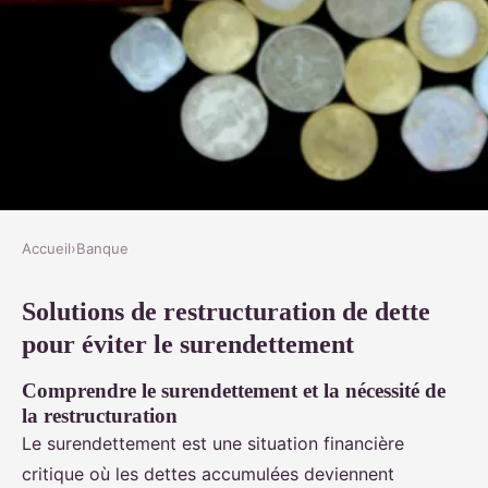
Accueil
›
Banque
BANQUE
Solutions de restructuration de dette
Solutions de restructuration de
pour éviter le surendettement
dette pour éviter le
surendettement
Comprendre le surendettement et la nécessité de
la restructuration
Sarah
•
4 décembre 2024
•
7 min de lecture
Le surendettement est une situation financière
critique où les dettes accumulées deviennent