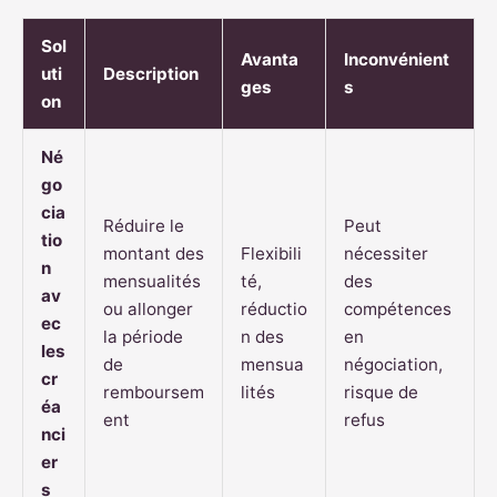
Sol
Avanta
Inconvénient
uti
Description
ges
s
on
Né
go
cia
Réduire le
Peut
tio
montant des
Flexibili
nécessiter
n
mensualités
té,
des
av
ou allonger
réductio
compétences
ec
la période
n des
en
les
de
mensua
négociation,
cr
remboursem
lités
risque de
éa
ent
refus
nci
er
s