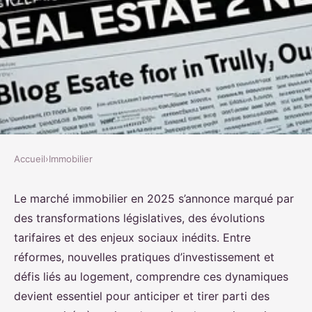
Accueil
›
Immobilier
IMMOBILIER
Actualités immobilières : ce que
Le marché immobilier en 2025 s’annonce marqué par
des transformations législatives, des évolutions
2025 nous réserve vraiment
tarifaires et des enjeux sociaux inédits. Entre
réformes, nouvelles pratiques d’investissement et
Sarah
•
2 juin 2025
•
6 min de lecture
défis liés au logement, comprendre ces dynamiques
devient essentiel pour anticiper et tirer parti des