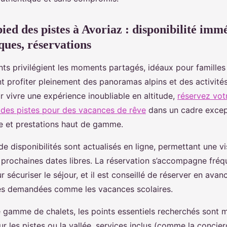
ied des pistes à Avoriaz : disponibilité imm
ques, réservations
s privilégient les moments partagés, idéaux pour famille
t profiter pleinement des panoramas alpins et des activité
r vivre une expérience inoubliable en altitude,
réservez vot
 des pistes pour des vacances de rêve
dans un cadre except
e et prestations haut de gamme.
de disponibilités sont actualisés en ligne, permettant une vi
 prochaines dates libres. La réservation s’accompagne fr
ur sécuriser le séjour, et il est conseillé de réserver en avan
ès demandées comme les vacances scolaires.
 gamme de chalets, les points essentiels recherchés sont mu
 les pistes ou la vallée, services inclus (comme la concier