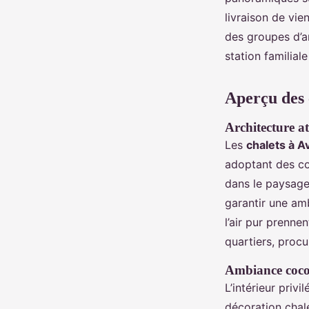
livraison de vie
des groupes d’am
station familial
Aperçu des 
Architecture at
Les
chalets à A
adoptant des cou
dans le paysage 
garantir une am
l’air pur prenne
quartiers, procu
Ambiance coco
L’intérieur privi
décoration chal