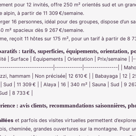
ement pour 12 invités, offre 250 m² orientés sud et un gra
e alpin, à partir de 11 309 €/semaine.
ger 16 personnes, idéal pour des groupes, dispose d’un sau
40 m² spacieux dès 9 267 €/semaine.
time, reçoit 11 hôtes sur 175 m², pour un tarif à partir de 8 
atifs : tarifs, superficies, équipements, orientation, po
ité | Surface | Équipements | Orientation | Prix/semaine | |--
--------------------------|-------------|----------------| | Mah
uzzi, hammam | Non précisée| 12 610 € | | Babayaga | 12 | 2
| Sud | 11 309 € | | Alaya | 16 | 340 m² | Sauna | Sud | 9 267
 Sud | 8 733 € |
ience : avis clients, recommandations saisonnières, phot
illées
et parfois des visites virtuelles permettent d’explor
ois, cheminée, grandes ouvertures sur la montagne. Pour un 