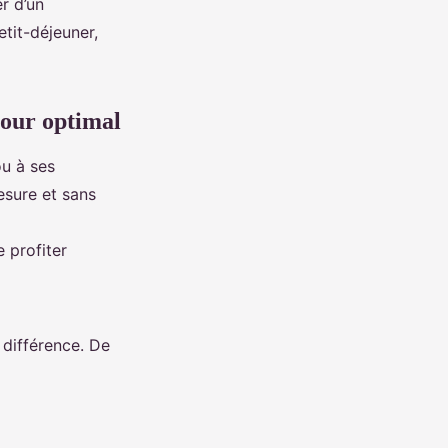
r d’un
tit-déjeuner,
jour optimal
u à ses
esure et sans
e profiter
 différence. De