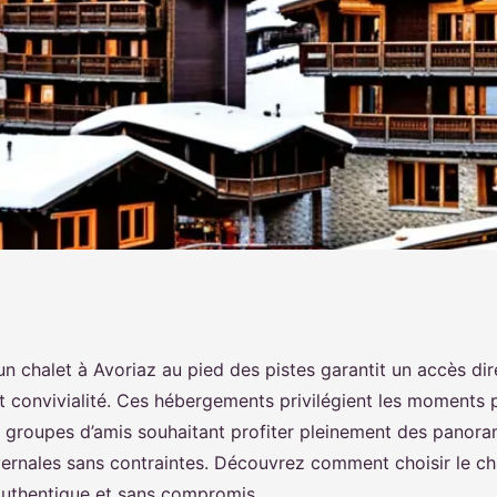
ied des pistes :
n chalet à Avoriaz au pied des pistes garantit un accès dire
et convivialité. Ces hébergements privilégient les moments 
u groupes d’amis souhaitant profiter pleinement des panora
vernales sans contraintes. Découvrez comment choisir le cha
authentique et sans compromis.