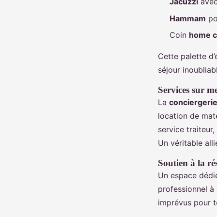
Jacuzzi
avec
Hammam
po
Coin
home c
Cette palette d
séjour inoubliab
Services sur me
La
conciergeri
location de maté
service traiteu
Un véritable all
Soutien à la ré
Un espace dédié
professionnel à 
imprévus pour t