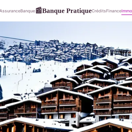
Banque Pratique
📰
Assurance
Banque
Crédits
Finance
Immob