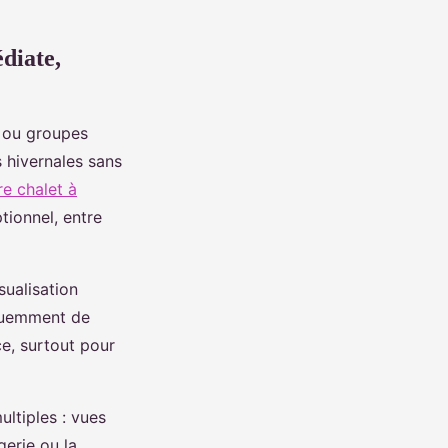
édiate,
s ou groupes
s hivernales sans
re chalet à
ionnel, entre
sualisation
équemment de
ce, surtout pour
ltiples : vues
gerie ou la