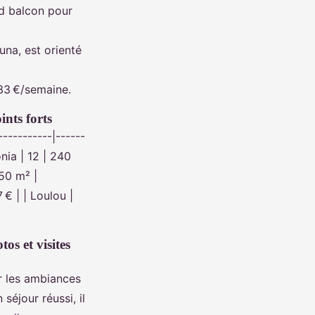
nd balcon pour
na, est orienté
733 €/semaine.
ints forts
----------|------
onia | 12 | 240
50 m² |
 € | | Loulou |
os et visites
er les ambiances
séjour réussi, il