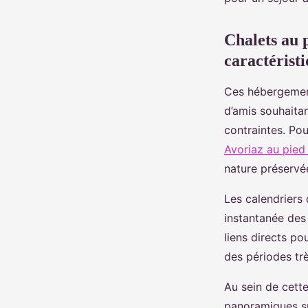
Sarah
•
29 mai 2025
•
9 min de lecture
Chalets au p
caractéristi
Ces hébergement
d’amis souhaitan
contraintes. Pou
Avoriaz au pied
nature préservé
Les calendriers 
instantanée des
liens directs po
des périodes tr
Au sein de cette
panoramiques sur