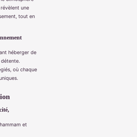
 révèlent une
sement, tout en
ronnement
vant héberger de
 détente.
légiés, où chaque
uniques.
tion
ité,
i, hammam et