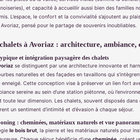
nnoiseries), et capacité à accueillir aussi bien des familles
is. L’espace, le confort et la convivialité s’ajoutent au plais
e Avoriaz, pensé pour le partage de souvenirs inoubliables.
chalets à Avoriaz : architecture, ambiance, 
ypique et intégration paysagère des chalets
voriaz
se distinguent par une architecture innovante et har
rbes naturelles et des façades en tavaillons qui s’intègre
enneigé. Cette conception vise à préserver un lien fort ave
biance sereine au sein d’une station piétonne, où l’environ
nt toute leur dimension. Les chalets, souvent disposés dans 
rent un sentiment d’intimité et d’évasion à chaque séjour.
oning : cheminées, matériaux naturels et vue panoram
légie
le bois brut
, la pierre et les matériaux naturels pour in
eureuse. Chaque séjour bénéficie d’une
cheminée
, créant 