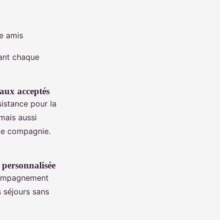
re amis
dant chaque
maux acceptés
sistance pour la
mais aussi
 de compagnie.
e personnalisée
ccompagnement
s séjours sans