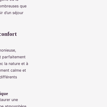
 nombreuses que
ir d’un séjour
confort
monieuse,
nt parfaitement
c la nature et à
nement calme et
différents
ique
staurer une
une atmosphère