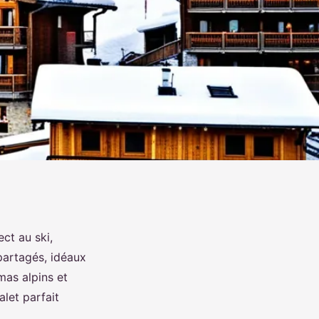
ct au ski,
partagés, idéaux
mas alpins et
let parfait