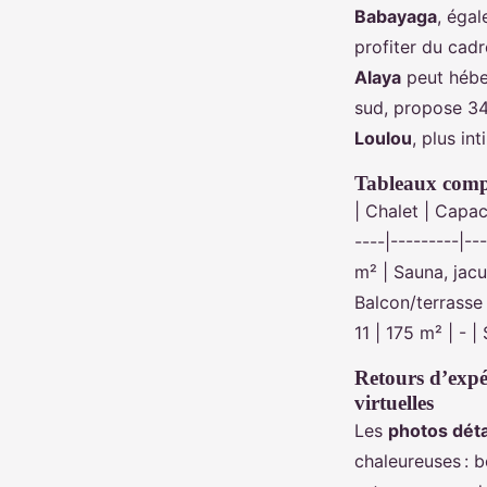
Babayaga
, égal
profiter du cadr
Alaya
peut héber
sud, propose 3
Loulou
, plus in
Tableaux compar
| Chalet | Capac
----|---------|--
m² | Sauna, jac
Balcon/terrasse 
11 | 175 m² | - |
Retours d’expér
virtuelles
Les
photos déta
chaleureuses : b