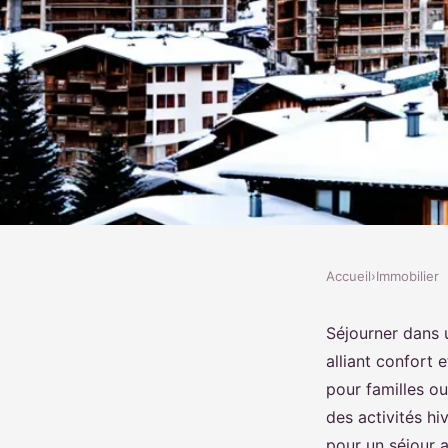
Accueil
›
Immobilier
IMMOBILIER
Chalets à avoriaz au p
Séjourner dans u
alliant confort 
séjour ski convivial
pour familles o
des activités hi
pour un séjour 